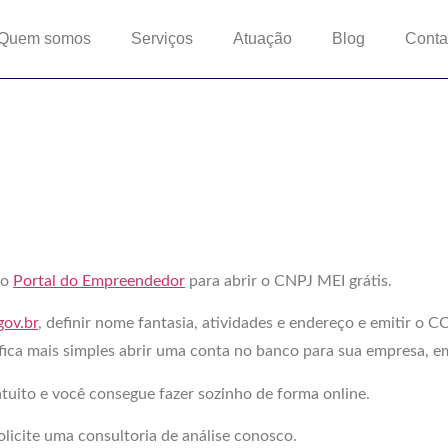
Quem somos
Serviços
Atuação
Blog
Conta
ir CNPJ MEI
ir CNPJ MEI
no
Portal do Empreendedor
para abrir o CNPJ MEI grátis.
ov.br
, definir nome fantasia, atividades e endereço e emitir o
fica mais simples abrir uma conta no banco para sua empresa, em
uito e você consegue fazer sozinho de forma online.
olicite uma consultoria de análise conosco.